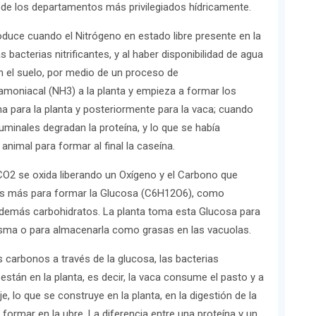
de los departamentos más privilegiados hídricamente.
roduce cuando el Nitrógeno en estado libre presente en la
 bacterias nitrificantes, y al haber disponibilidad de agua
en el suelo, por medio de un proceso de
amoniacal (NH3) a la planta y empieza a formar los
a para la planta y posteriormente para la vaca; cuando
uminales degradan la proteína, y lo que se había
animal para formar al final la caseína.
 CO2 se oxida liberando un Oxígeno y el Carbono que
os más para formar la Glucosa (C6H12O6), como
s demás carbohidratos. La planta toma esta Glucosa para
 misma o para almacenarla como grasas en las vacuolas.
 carbonos a través de la glucosa, las bacterias
stán en la planta, es decir, la vaca consume el pasto y a
je, lo que se construye en la planta, en la digestión de la
formar en la ubre. La diferencia entre una proteína y un