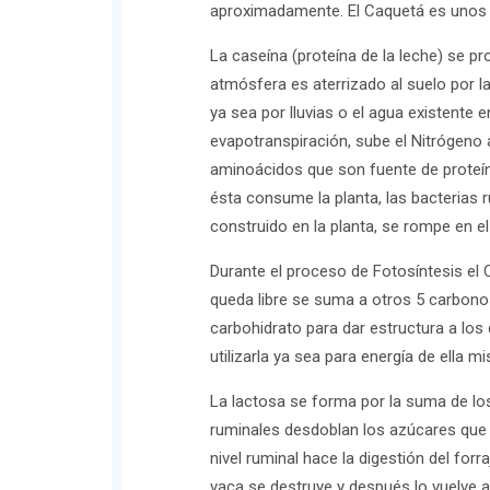
aproximadamente. El Caquetá es unos 
La caseína (proteína de la leche) se p
atmósfera es aterrizado al suelo por las
ya sea por lluvias o el agua existente 
evapotranspiración, sube el Nitrógeno 
aminoácidos que son fuente de proteín
ésta consume la planta, las bacterias r
construido en la planta, se rompe en el 
Durante el proceso de Fotosíntesis el
queda libre se suma a otros 5 carbon
carbohidrato para dar estructura a lo
utilizarla ya sea para energía de ella
La lactosa se forma por la suma de los
ruminales desdoblan los azúcares que e
nivel ruminal hace la digestión del forra
vaca se destruye y después lo vuelve a 